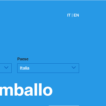
IT
|
EN
Paese
imballo